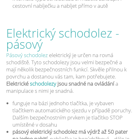
cestovní nabíječku a nabíjet přímo v autě
Elektrický schodolez -
pásový
Pásový schodolez
elektrický je určen na rovná
schodiště. Tyto schodolezy jsou velmi bezpečné a
mají několik bezpečnostních funkcí. Skvěle přilnou k
povrchu a dostanou vás tam, kam potřebujete.
Elektrické
schodolezy
jsou snadné na ovládání
a
manipulace s nimi je snadná.
funguje na bázi jednoho tlačítka, je vybaven
tlačítkem automatického sjezdu v případě poruchy.
Dalším bezpečnostním prvkem je tlačítko STOP
umístěné v dosahu
pásový elektrický schodolez má výdrž až 50 pater
na jedno nabití
, nabíječka je bezúdržbová... dále je