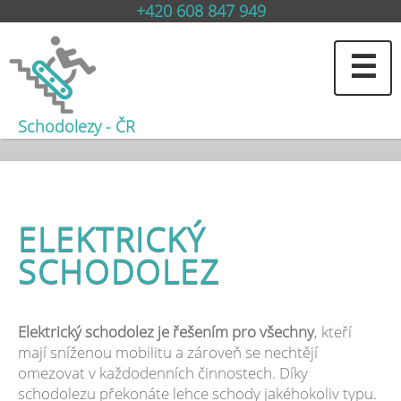
+420 608 847 949
☰
Schodolezy - ČR
ELEKTRICKÝ
SCHODOLEZ
Elektrický schodolez je řešením pro všechny
, kteří
mají sníženou mobilitu a zároveň se nechtějí
omezovat v každodenních činnostech. Díky
schodolezu překonáte lehce schody jakéhokoliv typu.