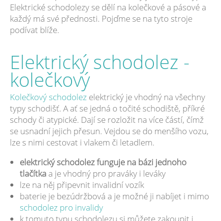
Elektrické schodolezy se dělí na kolečkové a pásové a
každý má své přednosti. Pojďme se na tyto stroje
podívat blíže.
Elektrický schodolez -
kolečkový
Kolečkový schodolez
elektrický je vhodný na všechny
typy schodišť. A ať se jedná o točité schodiště, příkré
schody či atypické. Dají se rozložit na více částí, čímž
se usnadní jejich přesun. Vejdou se do menšího vozu,
lze s nimi cestovat i vlakem či letadlem.
elektrický schodolez funguje na bázi jednoho
tlačítka
a je vhodný pro praváky i leváky
lze na něj připevnit invalidní vozík
baterie je bezúdržbová a je možné ji nabíjet i mimo
schodolez pro invalidy
k tomuto typu schodolezu si můžete zakoupit i