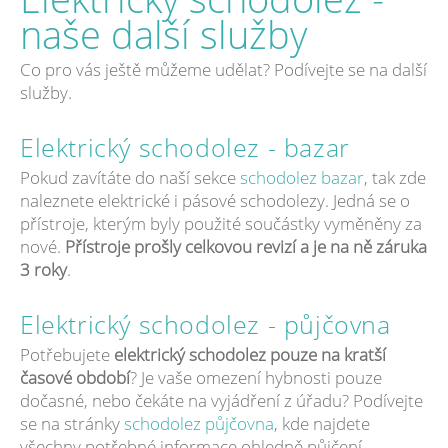
naše další služby
Co pro vás ještě můžeme udělat? Podívejte se na další
služby.
Elektrický schodolez - bazar
Pokud zavítáte do naší sekce
schodolez bazar
, tak zde
naleznete elektrické i pásové schodolezy. Jedná se o
přístroje, kterým byly použité součástky vyměněny za
nové.
Přístroje prošly celkovou revizí a je na ně záruka
3 roky
.
Elektrický schodolez - půjčovna
Potřebujete
elektrický schodolez pouze na kratší
časové období
? Je vaše omezení hybnosti pouze
dočasné, nebo čekáte na vyjádření z úřadu? Podívejte
se na stránky
schodolez půjčovna
, kde najdete
všechny potřebné informace ohledně půjčení