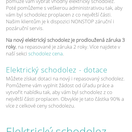
pomůže vám vybrat vhodný elektrický schodolez.
Poté pomůžeme s veškerou administrativou tak, aby
vám byl schodolez proplacen z co největší části.
Našim klientům je k dispozici NONSTOP záruční i
pozáruční servis.
Na nový elektrický schodolez je prodloužená záruka 3
roky
, na repasované je záruka 2 roky. Více najdete v
naší sekci
schodolez cena
.
Elektrický schodolez - dotace
Můžete získat dotaci na nový i repasovaný schodolez.
Pomůžeme vám vyplnit žádost od úřadu práce a
vytvořit nabídku tak, aby vám byl schodolez z co
největší části proplacen. Obvykle je tato částka 90% a
více z celkové ceny schodolezu.
Elektrický schodolez -