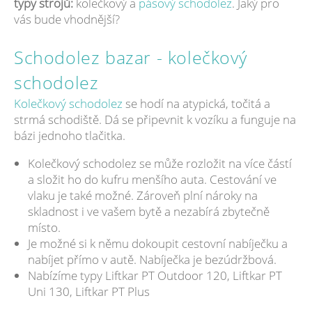
typy strojů:
kolečkový a
pásový schodolez
. Jaký pro
vás bude vhodnější?
Schodolez bazar - kolečkový
schodolez
Kolečkový schodolez
se hodí na atypická, točitá a
strmá schodiště. Dá se připevnit k vozíku a funguje na
bázi jednoho tlačitka.
Kolečkový schodolez se může rozložit na více částí
a složit ho do kufru menšího auta. Cestování ve
vlaku je také možné. Zároveň plní nároky na
skladnost i ve vašem bytě a nezabírá zbytečně
místo.
Je možné si k němu dokoupit cestovní nabíječku a
nabíjet přímo v autě. Nabíječka je bezúdržbová.
Nabízíme typy Liftkar PT Outdoor 120, Liftkar PT
Uni 130, Liftkar PT Plus