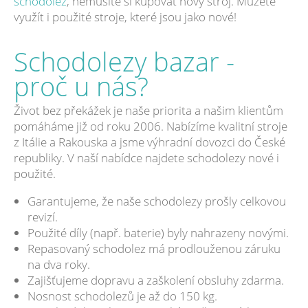
schodolez
, nemusíte si kupovat nový stroj. Můžete
využít i použité stroje, které jsou jako nové!
Schodolezy bazar -
proč u nás?
Život bez překážek je naše priorita a našim klientům
pomáháme již od roku 2006. Nabízíme kvalitní stroje
z Itálie a Rakouska a jsme výhradní dovozci do České
republiky. V naší nabídce najdete schodolezy nové i
použité.
Garantujeme, že naše schodolezy prošly celkovou
revizí.
Použité díly (např. baterie) byly nahrazeny novými.
Repasovaný schodolez má prodlouženou záruku
na dva roky.
Zajišťujeme dopravu a zaškolení obsluhy zdarma.
Nosnost schodolezů je až do 150 kg.