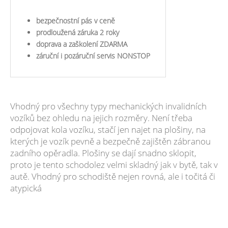
bezpečnostní pás v ceně
​prodloužená záruka 2 roky
doprava a zaškolení ZDARMA
záruční i pozáruční servis NONSTOP
Vhodný pro všechny typy mechanických invalidních
vozíků bez ohledu na jejich rozměry. Není třeba
odpojovat kola vozíku, stačí jen najet na plošiny, na
kterých je vozík pevně a bezpečně zajištěn zábranou
zadního opěradla. Plošiny se dají snadno sklopit,
proto je tento schodolez velmi skladný jak v bytě, tak v
autě. Vhodný pro schodiště nejen rovná, ale i točitá či
atypická