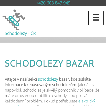
+420 608 847 949
☰
Schodolezy - ČR
SCHODOLEZY BAZAR
Vítejte v naší sekci
schodolezy
bazar, kde získáte
informace k repasovaným schodolezům.
Jak název
napovídá, schodolez je skvělý pomocník v případě, že
máte omezenou mobilitu a schody jsou pro vás
každodenní problém. Pokud potřebujete
elektrický