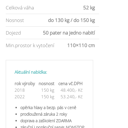
Celková váha
52 kg
Nosnost
do 130 kg / do 150 kg
Dojezd
50 pater na jedno nabití
Min.prostor k vytočení
110×110 cm
Aktuální nabídka:
rok výroby
nosnost
cena vč.DPH
2018
150 kg
48.400,- Kč
2022
150 kg
53.240,- Kč
opěrka hlavy a bezp. pás v ceně
​prodloužená záruka 2 roky
doprava a zaškolení ZDARMA
záruční i pozáruční servis NONSTOP