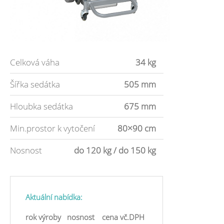
Celková váha
34 kg
Šířka sedátka
505 mm
Hloubka sedátka
675 mm
Min.prostor k vytočení
80×90 cm
Nosnost
do 120 kg / do 150 kg
Aktuální nabídka:
rok výroby
nosnost
cena vč.DPH