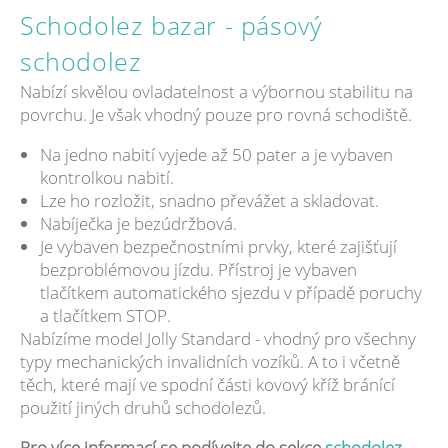
Schodolez bazar - pásový
schodolez
Nabízí skvělou ovladatelnost a výbornou stabilitu na
povrchu. Je však vhodný pouze pro rovná schodiště.
Na jedno nabití vyjede až 50 pater a je vybaven
kontrolkou nabití.
Lze ho rozložit, snadno převážet a skladovat.
Nabíječka je bezúdržbová.
Je vybaven bezpečnostními prvky, které zajišťují
bezproblémovou jízdu. Přístroj je vybaven
tlačítkem automatického sjezdu v případě poruchy
a tlačítkem STOP.
Nabízíme model Jolly Standard - vhodný pro všechny
typy mechanických invalidních vozíků. A to i včetně
těch, které mají ve spodní části kovový kříž bránící
použití jiných druhů schodolezů.
Pro více informací se podívejte do sekce
schodolez