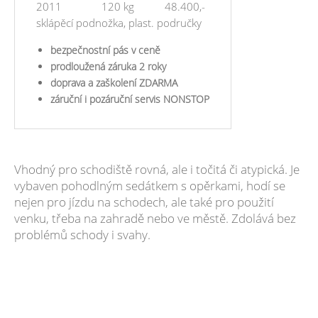
2011
120 kg
48.400,-
sklápěcí podnožka, plast. područky
bezpečnostní pás v ceně
​prodloužená záruka 2 roky
doprava a zaškolení ZDARMA
záruční i pozáruční servis NONSTOP
Vhodný pro schodiště rovná, ale i točitá či atypická. Je
vybaven pohodlným sedátkem s opěrkami, hodí se
nejen pro jízdu na schodech, ale také pro použití
venku, třeba na zahradě nebo ve městě. Zdolává bez
problémů schody i svahy.