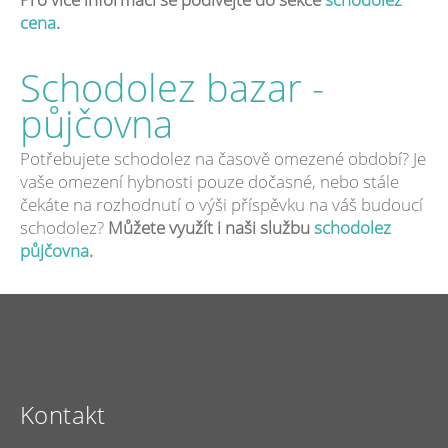
cena
.
Schodolez bazar -
půjčovna
Potřebujete schodolez na časově omezené období? Je
vaše omezení hybnosti pouze dočasné, nebo stále
čekáte na rozhodnutí o výši příspěvku na váš budoucí
schodolez?
Můžete využít i naši službu
schodolez
půjčovna
.
Kontakt