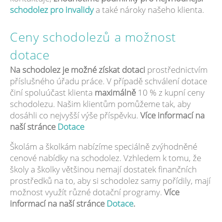
schodolez pro invalidy
a také nároky našeho klienta.
Ceny schodolezů a možnost
dotace
Na schodolez je možné získat dotaci
prostřednictvím
příslušného úřadu práce. V případě schválení dotace
činí spoluúčast klienta
maximálně
10 % z kupní ceny
schodolezu. Našim klientům pomůžeme tak, aby
dosáhli co nejvyšší výše příspěvku.
Více informací na
naší stránce
Dotace
Školám a školkám nabízíme speciálně zvýhodněné
cenové nabídky na schodolez. Vzhledem k tomu, že
školy a školky většinou nemají dostatek finančních
prostředků na to, aby si schodolez samy pořídily, mají
možnost využít různé dotační programy.
Více
informací na naší stránce
Dotace
.