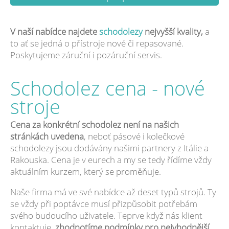
V naší nabídce najdete
schodolezy
nejvyšší kvality,
a
to ať se jedná o přístroje nové či repasované.
Poskytujeme záruční i pozáruční servis.
Schodolez cena - nové
stroje
Cena za konkrétní schodolez není na našich
stránkách uvedena
, neboť pásové i kolečkové
schodolezy jsou dodávány našimi partnery z Itálie a
Rakouska. Cena je v eurech a my se tedy řídíme vždy
aktuálním kurzem, který se proměňuje.
Naše firma má ve své nabídce až deset typů strojů. Ty
se vždy při poptávce musí přizpůsobit potřebám
svého budoucího uživatele. Teprve když nás klient
kontaktuje,
zhodnotíme podmínky pro nejvhodnější