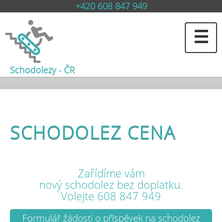
+420 608 847 949
☰
Schodolezy - ČR
SCHODOLEZ CENA
Zařídíme vám
nový schodolez bez doplatku.
Volejte 608 847 949
Formulář žádosti o příspěvek na schodolez