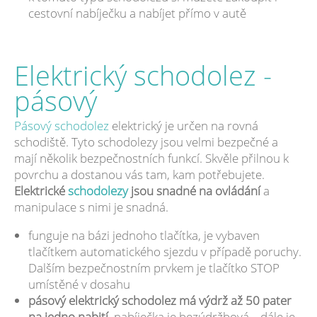
cestovní nabíječku a nabíjet přímo v autě
Elektrický schodolez -
pásový
Pásový schodolez
elektrický je určen na rovná
schodiště. Tyto schodolezy jsou velmi bezpečné a
mají několik bezpečnostních funkcí. Skvěle přilnou k
povrchu a dostanou vás tam, kam potřebujete.
Elektrické
schodolezy
jsou snadné na ovládání
a
manipulace s nimi je snadná.
funguje na bázi jednoho tlačítka, je vybaven
tlačítkem automatického sjezdu v případě poruchy.
Dalším bezpečnostním prvkem je tlačítko STOP
umístěné v dosahu
pásový elektrický schodolez má výdrž až 50 pater
na jedno nabití
, nabíječka je bezúdržbová... dále je