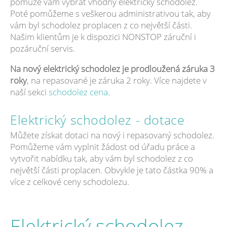
pomůže vám vybrat vhodný elektrický schodolez.
Poté pomůžeme s veškerou administrativou tak, aby
vám byl schodolez proplacen z co největší části.
Našim klientům je k dispozici NONSTOP záruční i
pozáruční servis.
Na nový elektrický schodolez je prodloužená záruka 3
roky
, na repasované je záruka 2 roky. Více najdete v
naší sekci
schodolez cena
.
Elektrický schodolez - dotace
Můžete získat dotaci na nový i repasovaný schodolez.
Pomůžeme vám vyplnit žádost od úřadu práce a
vytvořit nabídku tak, aby vám byl schodolez z co
největší části proplacen. Obvykle je tato částka 90% a
více z celkové ceny schodolezu.
Elektrický schodolez -