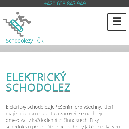
+420 608 847 949
☰
Schodolezy - ČR
ELEKTRICKÝ
SCHODOLEZ
Elektrický schodolez je řešením pro všechny
, kteří
mají sníženou mobilitu a zároveň se nechtějí
omezovat v každodenních činnostech. Díky
schodolezu překonáte lehce schody jakéhokoliv typu.