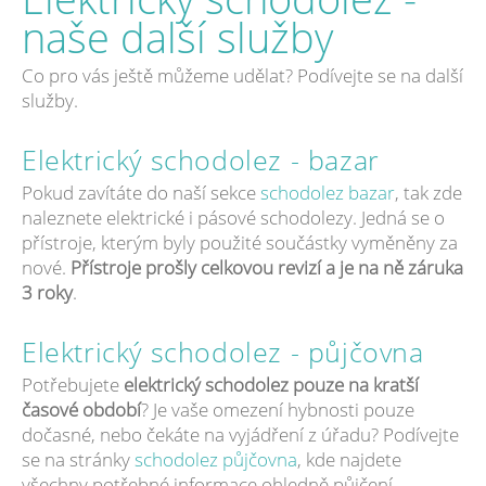
naše další služby
Co pro vás ještě můžeme udělat? Podívejte se na další
služby.
Elektrický schodolez - bazar
Pokud zavítáte do naší sekce
schodolez bazar
, tak zde
naleznete elektrické i pásové schodolezy. Jedná se o
přístroje, kterým byly použité součástky vyměněny za
nové.
Přístroje prošly celkovou revizí a je na ně záruka
3 roky
.
Elektrický schodolez - půjčovna
Potřebujete
elektrický schodolez pouze na kratší
časové období
? Je vaše omezení hybnosti pouze
dočasné, nebo čekáte na vyjádření z úřadu? Podívejte
se na stránky
schodolez půjčovna
, kde najdete
všechny potřebné informace ohledně půjčení