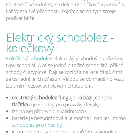
Elektrické schodolezy se dělí na kolečkové a pásové a
každý má své přednosti. Pojďme se na tyto stroje
podívat blíže.
Elektrický schodolez -
kolečkový
Kolečkový schodolez
elektrický je vhodný na všechny
typy schodišť. A ať se jedná o točité schodiště, příkré
schody či atypické. Dají se rozložit na více částí, čímž
se usnadní jejich přesun. Vejdou se do menšího vozu,
lze s nimi cestovat i vlakem či letadlem.
elektrický schodolez funguje na bázi jednoho
tlačítka
a je vhodný pro praváky i leváky
lze na něj připevnit invalidní vozík
baterie je bezúdržbová a je možné ji nabíjet i mimo
schodolez pro invalidy
k tomuto typu schodolezu si můžete zakoupit i